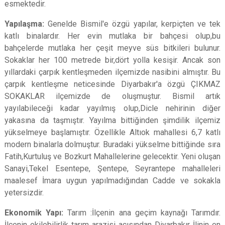
esmektedir.
Yapılaşma:
Genelde Bismil'e özgü yapılar, kerpiçten ve tek
katlı binalardır. Her evin mutlaka bir bahçesi olup,bu
bahçelerde mutlaka her çeşit meyve süs bitkileri bulunur.
Sokaklar her 100 metrede bir,dört yolla kesişir. Ancak son
yıllardaki çarpık kentleşmeden ilçemizde nasibini almıştır. Bu
çarpık kentleşme neticesinde Diyarbakır'a özgü ÇIKMAZ
SOKAKLAR ilçemizde de oluşmuştur. Bismil artık
yayılabileceği kadar yayılmış olup,Dicle nehirinin diğer
yakasına da taşmıştır. Yayılma bittiğinden şimdilik ilçemiz
yükselmeye başlamıştır. Özellikle Altıok mahallesi 6,7 katlı
modern binalarla dolmuştur. Buradaki yükselme bittiğinde sıra
Fatih,Kurtuluş ve Bozkurt Mahallelerine gelecektir. Yeni oluşan
Sanayi,Tekel Esentepe, Şentepe, Seyrantepe mahalleleri
maalesef İmara uygun yapılmadığından Cadde ve sokakla
yetersizdir.
Ekonomik Yapı:
Tarım :İlçenin ana geçim kaynağı Tarımdır.
İlçenin ekilebilirlik tarım arazisi açısından Diyarbakır İlinin en