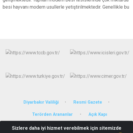
besi hayvanı modern usullerle yetiştirilmektedir. Genellikle bu
Diyarbakır Valiliği
Resmi Gazete
Terörden Arananlar
Açık Kapı
Sizlere daha iyi hizmet verebilmek için sitemizde
Altıok Mahallesi Özgürlük Bulvarı No: 80/C Hükümet Konağı Kat 3