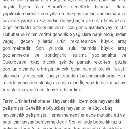
büyük İlçesi olan Bismil'de genellikle hububat ekimi
yapılmakla birlikte son yıllarda enerji imkanları sağlanması ve
çevrede yapılan barajlardan dolayı,başta pamuk olmak üzere
diğer endüstri bitkilerinin ekimi çok geniş alanlara yayılmıştır.
Hububat ekiminin verimi genellikle yağışlara bağlı olduğundan
yağışlı geçen yıllarda ürün rekoltesinde büyük artış
görülmektedir. Son yıllarda sulu tarımda büyük artış
gözlenmekte ve sondajlarla sulama yapılamakta ve
Çukurova'ya rakip olacak şekilde pamuk rekoltesi gözle
görülür biçimde artmıştır. Ancak buna paralel olarak Tekstil
alanında iş yapacak sanayi tesisleri bulunmamaktadır. Ham
madde yönünden oldukça zengin olan İlçemizde bu tür sanayi
tesislerinin yapılması teşvik edilmelidir.
Tarım Ürünleri rekolteleri Hayvancılık: İlçemizde hayvancılık
gelişmiştir. Genellikle büyükbaş hayvanlar ile küçük baş
hayvancılık gelişmiştir. Hemen,hemen her evde mutlaka eti ve
sütü için hayvan beslenmektedir. Son yıllarda besicilik hızla
gelişmektedir. Yapılan modern besi tesislerinde çok miktarda