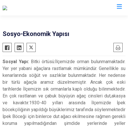
Diyarbakır
Sosyo-Ekonomik Yapısı
Bismil
Kocaköy
Çermik
Kulp
Sosyal Yapı:
Bitki örtüsü:İlçemizde orman bulunmamaktadır.
Çınar
Lice
Yer yer yabani ağaçlara rastlamak mümkündür. Genellikle su
Çüngüş
Silvan
kenarlarında söğüt ve sazlıklar bulunmaktadır. Her nedense
Dicle
Bağlar
bir türlü ağaçla aramız düzelmemiştir. Ancak çok eski
tarihlerde İlçemizin sık ormanlarla kaplı olduğu bilinmektedir.
Eğil
Kayapınar
En çok rastlanan ve çabuk büyüyün ağaç cinsleri dut,akasya
Ergani
Yenişehir
ve kavaktır.1930-40 yılları arasında İlçemizde İpek
Hani
Sur
böcekçiliğinin yapıldığı büyüklerimiz tarafında söylenmektedir
Hazro
İpek Böceği için binlerce dut ağacı ekilmesine rağmen gerekli
koruma yapılmadığından şimdide yerlerinde yeller