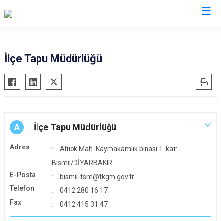
Diyarbakır
İlçe Tapu Müdürlüğü
Bismil
Kocaköy
Çermik
Kulp
Çınar
Lice
Çüngüş
Silvan
İlçe Tapu Müdürlüğü
A
Dicle
Bağlar
Adres
Altıok Mah. Kaymakamlık binası 1. kat:-
Eğil
Kayapınar
Bismil/DİYARBAKIR
Ergani
Yenişehir
E-Posta
bismil-tsm@tkgm.gov.tr
Hani
Sur
Telefon
0412 280 16 17
Hazro
Fax
0412 415 31 47