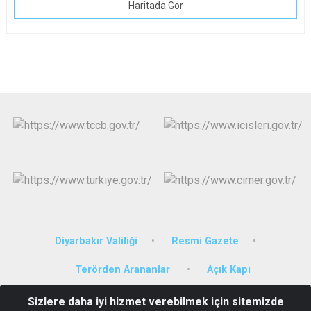
Haritada Gör
Diyarbakır Valiliği
Resmi Gazete
Terörden Arananlar
Açık Kapı
Sizlere daha iyi hizmet verebilmek için sitemizde
Altıok Mahallesi Özgürlük Bulvarı No: 80/C Hükümet Konağı Kat 3