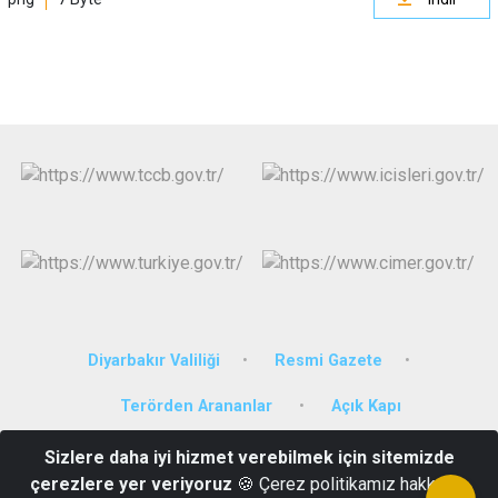
Diyarbakır Valiliği
Resmi Gazete
Terörden Arananlar
Açık Kapı
Sizlere daha iyi hizmet verebilmek için sitemizde
Altıok Mahallesi Özgürlük Bulvarı No: 80/C Hükümet Konağı Kat 3
çerezlere yer veriyoruz
🍪 Çerez politikamız hakkında
(0412) 415 30 03