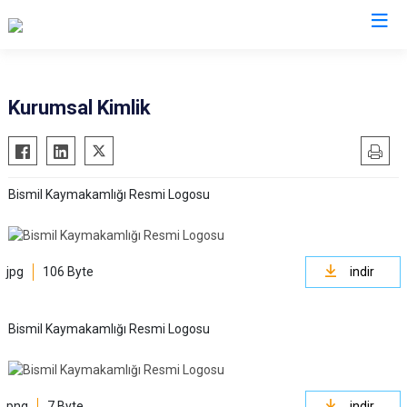
Diyarbakır
Kurumsal Kimlik
Bismil
Kocaköy
Çermik
Kulp
Bismil Kaymakamlığı Resmi Logosu
Çınar
Lice
Çüngüş
Silvan
Dicle
Bağlar
jpg
106 Byte
indir
Eğil
Kayapınar
Ergani
Yenişehir
Bismil Kaymakamlığı Resmi Logosu
Hani
Sur
Hazro
png
7 Byte
indir