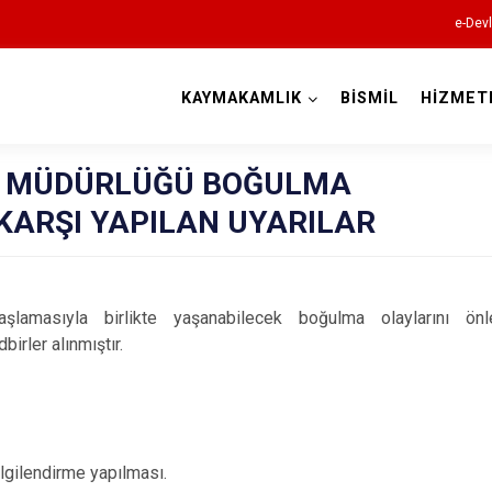
e-Devl
KAYMAKAMLIK
BİSMİL
HİZMET
Diyarbakır
GE MÜDÜRLÜĞÜ BOĞULMA
KARŞI YAPILAN UYARILAR
Bismil
şlamasıyla birlikte yaşanabilecek boğulma olaylarını ö
irler alınmıştır.
Çermik
Çınar
Çüngüş
Dicle
ilgilendirme yapılması.