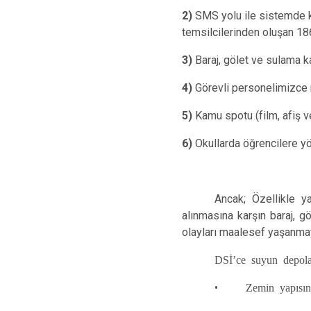
2)
SMS yolu ile sistemde kay
temsilcilerinden oluşan 18
3)
Baraj, gölet ve sulama ka
4)
Görevli personelimizce m
5)
Kamu spotu (film, afiş ve e
6)
Okullarda öğrencilere yön
Ancak; Özellikle y
alınmasına karşın baraj, 
olayları maalesef yaşanma
DSİ’ce suyun depolan
•
Zemin yapısın