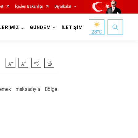
et
İçişleri Bakanlığı
Diyarbakır
LERİMİZ
GÜNDEM
İLETİŞİM
28
°C
Kocaköy
nlemek maksadıyla Bölge
Kulp
Lice
Silvan
Bağlar