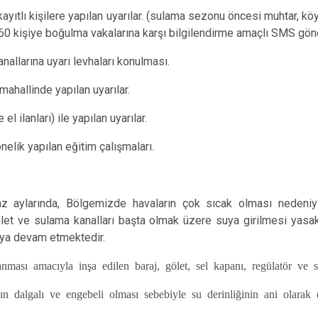
Eğil
ıtlı kişilere yapılan uyarılar. (sulama sezonu öncesi muhtar, köy
Ergani
60 kişiye boğulma vakalarına karşı bilgilendirme amaçlı SMS gönd
Hani
nallarına uyarı levhaları konulması.
Hazro
ahallinde yapılan uyarılar.
l ilanları) ile yapılan uyarılar.
elik yapılan eğitim çalışmaları.
az aylarında, Bölgemizde havaların çok sıcak olması nedeniyl
gölet ve sulama kanalları başta olmak üzere suya girilmesi yas
ya devam etmektedir.
ması amacıyla inşa edilen baraj, gölet, sel kapanı, regülatör ve 
ın dalgalı ve engebeli olması sebebiyle su derinliğinin ani olarak