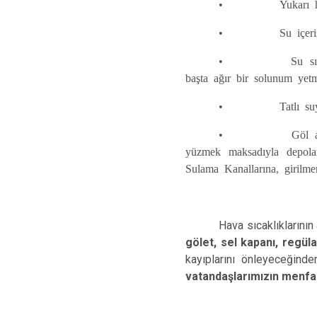
• Yukarı havzadan 
• Su içerisinde s
• Su sıcaklığının
başta ağır bir solunum yetm
• Tatlı suyun kal
• Göl alanı içeri
yüzmek maksadıyla depolam
Sulama Kanallarına, girilm
Hava sıcaklıklarını
gölet, sel kapanı, regü
kayıplarını önleyeceğinde
vatandaşlarımızın menfaa