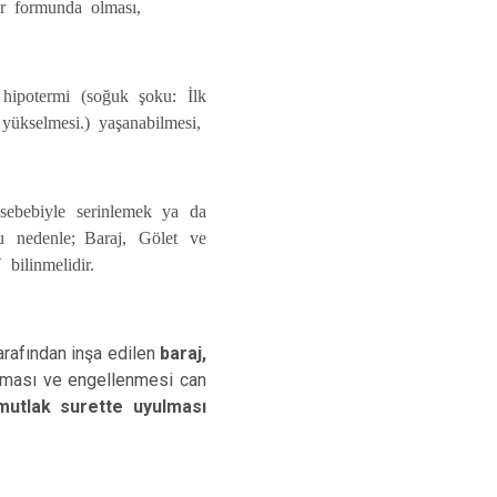
 formunda olması,
potermi (soğuk şoku: İlk
 yükselmesi.) yaşanabilmesi,
bebiyle serinlemek ya da
u nedenle;
Baraj, Gölet ve
U
bilinmelidir.
arafından inşa edilen
baraj,
ılması ve engellenmesi can
 mutlak surette uyulması