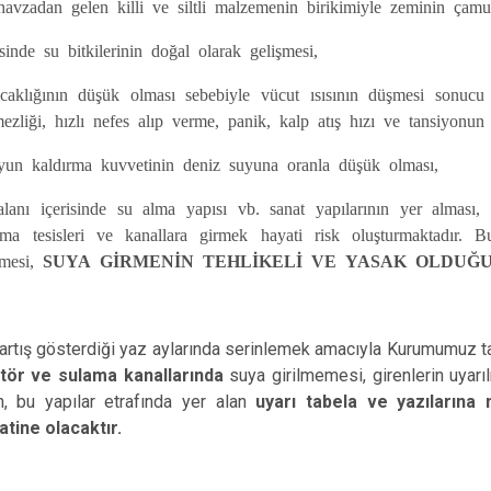
gelen killi ve siltli malzemenin birikimiyle zeminin çamur
u bitkilerinin doğal olarak gelişmesi,
 düşük olması sebebiyle vücut ısısının düşmesi sonucu hi
ezliği, hızlı nefes alıp verme, panik, kalp atış hızı ve tansiyonun
dırma kuvvetinin deniz suyuna oranla düşük olması,
sinde su alma yapısı vb. sanat yapılarının yer alması, se
a tesisleri ve kanallara girmek hayati risk oluşturmaktadır. B
emesi,
SUYA GİRMENİN TEHLİKELİ VE YASAK OLDUĞ
n artış gösterdiği yaz aylarında serinlemek amacıyla Kurumumuz t
latör ve sulama kanallarında
suya girilmemesi, girenlerin uyar
n, bu yapılar etrafında yer alan
uyarı tabela ve yazılarına
tine olacaktır.