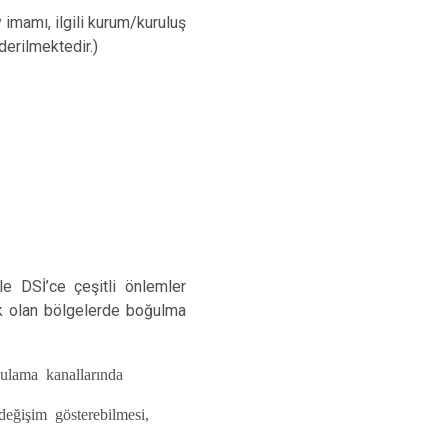
Kayapınar
 imamı, ilgili kurum/kuruluş
Yenişehir
erilmektedir.)
Sur
e DSİ’ce çeşitli önlemler
ak olan bölgelerde boğulma
sulama kanallarında
 değişim gösterebilmesi,